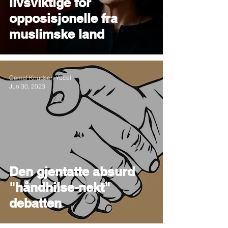
livsviktige for
opposisjonelle fra
muslimske land
Cemal Knudsen Yucel
Jun 30, 2023
Den gjentatte absurd
"håndhilse-nekt"
debatten