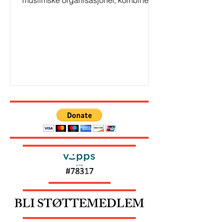
muslimske organisasjoner, kombinert
med svake analyser, definerer hva ...
BLI STØTTEMEDLEM