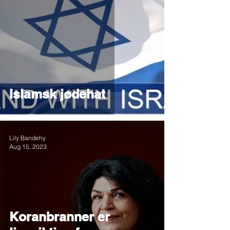
Islamsk jødehat
Lily Bandehy
Aug 15, 2023
Koranbranner er