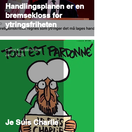
Handlingsplanen er en
bremsekloss for
ytringsfriheten
Cemal Knudsen Yucel
Jan 7, 2025
Je Suis Charlie