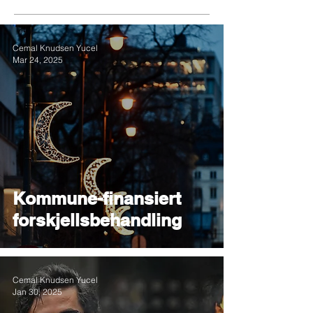
Cemal Knudsen Yucel
Mar 24, 2025
Kommune-finansiert
forskjellsbehandling
Cemal Knudsen Yucel
Jan 30, 2025