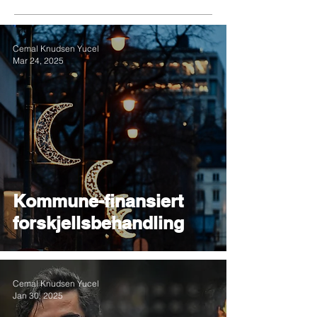
Cemal Knudsen Yucel
Mar 24, 2025
Kommune-finansiert
forskjellsbehandling
Cemal Knudsen Yucel
Jan 30, 2025