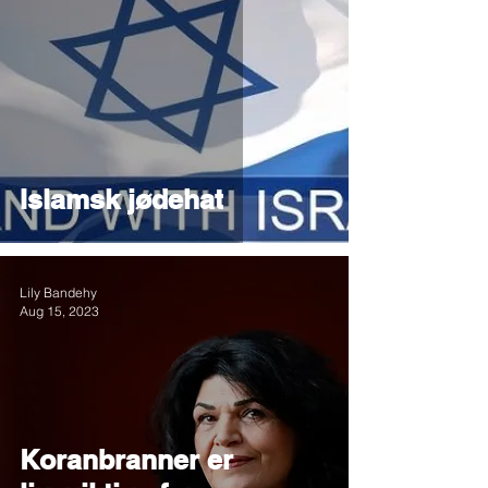
Islamsk jødehat
Lily Bandehy
Aug 15, 2023
Koranbranner er