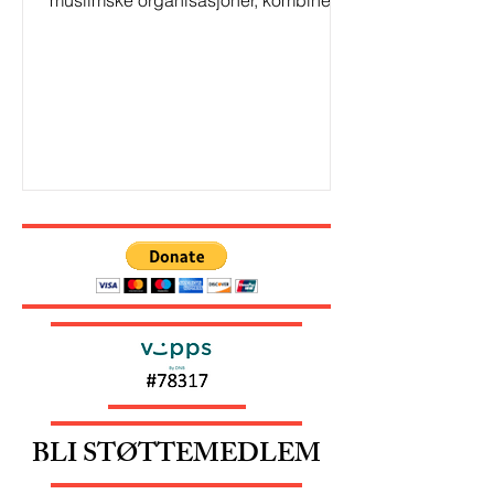
muslimske organisasjoner, kombinert
med svake analyser, definerer hva ...
BLI STØTTEMEDLEM