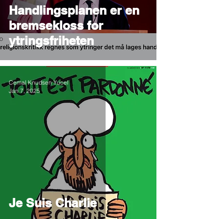
Handlingsplanen er en
bremsekloss for
ytringsfriheten
Cemal Knudsen Yucel
Jan 7, 2025
Je Suis Charlie