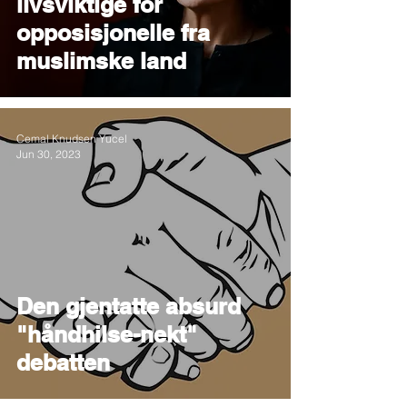
livsviktige for
opposisjonelle fra
muslimske land
Cemal Knudsen Yucel
Jun 30, 2023
Den gjentatte absurd
"håndhilse-nekt"
debatten