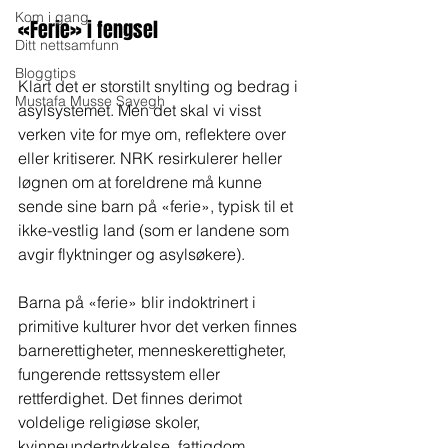
Kom i gang
«Ferie» i fengsel
Ditt nettsamfunn
Bloggtips
Klart det er storstilt snylting og bedrag i 
Mustafa Musse Sayegh
asylsystemet. Men det skal vi visst 
verken vite for mye om, reflektere over 
eller kritiserer. NRK resirkulerer heller 
løgnen om at foreldrene må kunne 
sende sine barn på «ferie», typisk til et 
ikke-vestlig land (som er landene som 
avgir flyktninger og asylsøkere).
Barna på «ferie» blir indoktrinert i 
primitive kulturer hvor det verken finnes 
barnerettigheter, menneskerettigheter, 
fungerende rettssystem eller 
rettferdighet. Det finnes derimot 
voldelige religiøse skoler, 
kvinneundertrykkelse, fattigdom, 