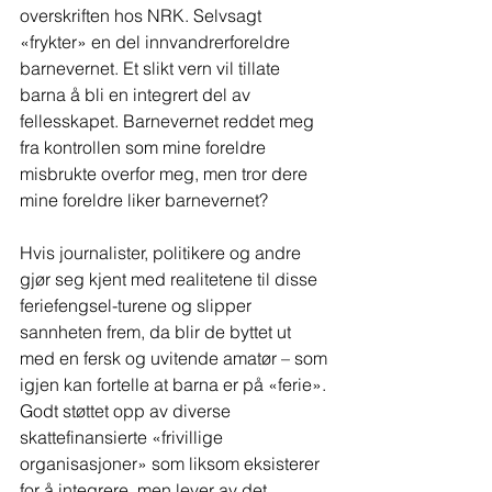
overskriften hos NRK. Selvsagt 
«frykter» en del innvandrerforeldre 
barnevernet. Et slikt vern vil tillate 
barna å bli en integrert del av 
fellesskapet. Barnevernet reddet meg 
fra kontrollen som mine foreldre 
misbrukte overfor meg, men tror dere 
mine foreldre liker barnevernet?
Hvis journalister, politikere og andre 
gjør seg kjent med realitetene til disse 
feriefengsel-turene og slipper 
sannheten frem, da blir de byttet ut 
med en fersk og uvitende amatør – som 
igjen kan fortelle at barna er på «ferie». 
Godt støttet opp av diverse 
skattefinansierte «frivillige 
organisasjoner» som liksom eksisterer 
for å integrere, men lever av det 