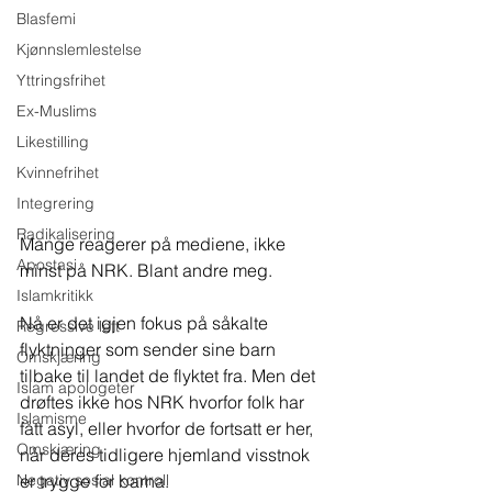
Blasfemi
Kjønnslemlestelse
Yttringsfrihet
Ex-Muslims
Likestilling
Kvinnefrihet
Integrering
Radikalisering
Mange reagerer på mediene, ikke 
Apostasi
minst på NRK. Blant andre meg.
Islamkritikk
Nå er det igjen fokus på såkalte 
Regressive left
flyktninger som sender sine barn 
Omskjæring
tilbake til landet de flyktet fra. Men det 
Islam apologeter
drøftes ikke hos NRK hvorfor folk har 
Islamisme
fått asyl, eller hvorfor de fortsatt er her, 
Omskjæring
når deres tidligere hjemland visstnok 
Negativ sosial kontroll
er trygge for barna.