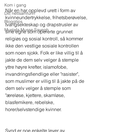
Kom i gang
Når en har opplevd urett i form av 
Ditt nettsamfunn
kvinneundertrykkelse, frihetsberøvelse, 
Bloggtips
tvangsekteskap og drapstrusler av 
Mustafa Musse Sayegh
sine egne som opererte grunnet 
religiøs og sosial kontroll, så kommer 
ikke den vestlige sosiale kontrollen 
som noen sjokk. Folk er like villig til å 
jakte de dem selv velger å stemple 
yttre høyre krefter, islamofobe, 
invandringsfiendlige eller "rasister", 
som muslimer er villig til å jakte på de 
dem selv velger å stemple som 
"æreløse, kjettere, skamløse, 
blasfemikere, rebelske, 
horer/selvstendige kvinner.
Synd er noe enkelte lever av. 