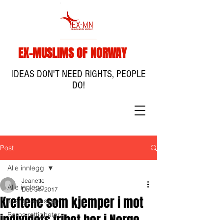
EX-MUSLIMS OF NORWAY
IDEAS DON'T NEED RIGHTS, PEOPLE
DO!
Post
Alle innlegg
Jeanette
Alle innlegg
Dec 31, 2017
Kreftene som kjemper i mot
Tvangsekteskap
Barns rettigheter