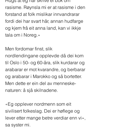
Hugs at eg har skrive ei bok om 
rasisme. Røynsla mi er at rasisme i den 
forstand at folk mislikar innvandrarar 
fordi dei har svart hår, annan hudfarge 
og kjem frå eit anna land, kan vi ikkje 
tala om i Noreg.»
Men fordomar finst, slik 
nordlendingane opplevde då dei kom 
til Oslo i 50- og 60-åra, slik kurdarar og 
arabarar er mot kvarandre, og berbarar 
og arabarar i Marokko og så bortetter. 
Men dette er ein del av menneske-
naturen: å sjå skilnadene.
«Eg opplever nordmenn som eit 
sivilisert folkeslag. Dei er høflege og 
lever etter mange betre verdiar enn vi», 
sa syster mi.