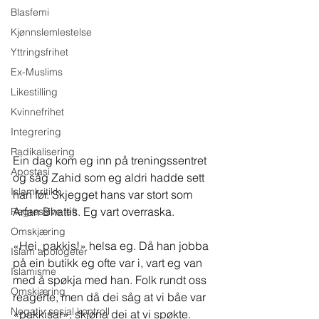
Blasfemi
Kjønnslemlestelse
Yttringsfrihet
Ex-Muslims
Likestilling
Kvinnefrihet
Integrering
Radikalisering
Ein dag kom eg inn på treningssentret 
Apostasi
og såg Zahid som eg aldri hadde sett 
Islamkritikk
han før. Skjegget hans var stort som 
Arfan Bhattis. Eg vart overraska.
Regressive left
Omskjæring
«Hei, pakkis!» helsa eg. Då han jobba 
Islam apologeter
på ein butikk eg ofte var i, vart eg van 
Islamisme
med å spøkja med han. Folk rundt oss 
Omskjæring
reagerte, men då dei såg at vi båe var 
Negativ sosial kontroll
«pakkisar», skjøna dei at vi spøkte.