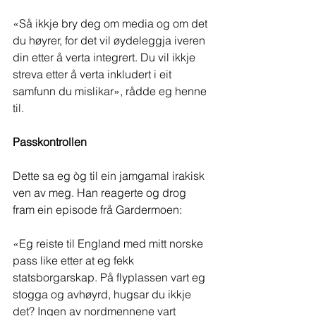
«Så ikkje bry deg om media og om det 
du høyrer, for det vil øydeleggja iveren 
din etter å verta integrert. Du vil ikkje 
streva etter å verta inkludert i eit 
samfunn du mislikar», rådde eg henne 
til.
Passkontrollen
Dette sa eg òg til ein jamgamal irakisk 
ven av meg. Han reagerte og drog 
fram ein episode frå Gardermoen: 
«Eg reiste til England med mitt norske 
pass like etter at eg fekk 
statsborgarskap. På flyplassen vart eg 
stogga og avhøyrd, hugsar du ikkje 
det? Ingen av nordmennene vart 