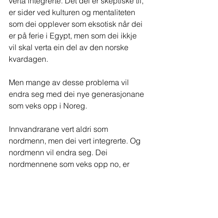
verta integrerte. Det dei er skeptiske til, 
er sider ved kulturen og mentaliteten 
som dei opplever som eksotisk når dei 
er på ferie i Egypt, men som dei ikkje 
vil skal verta ein del av den norske 
kvardagen.
Men mange av desse problema vil 
endra seg med dei nye generasjonane 
som veks opp i Noreg. 
Innvandrarane vert aldri som 
nordmenn, men dei vert integrerte. Og 
nordmenn vil endra seg. Dei 
nordmennene som veks opp no, er 
vane med innvandring og vil takla det 
på ein annan måte. Ein må vera 
tolmodig nok når det gjeld nordmenn 
òg.