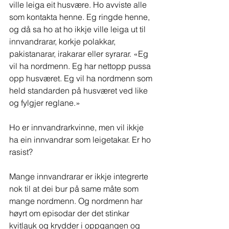
ville leiga eit husvære. Ho avviste alle 
som kontakta henne. Eg ringde henne, 
og då sa ho at ho ikkje ville leiga ut til 
innvandrarar, korkje polakkar, 
pakistanarar, irakarar eller syrarar. «Eg 
vil ha nordmenn. Eg har nettopp pussa 
opp husværet. Eg vil ha nordmenn som 
held standarden på husværet ved like 
og fylgjer reglane.»
Ho er innvandrarkvinne, men vil ikkje 
ha ein innvandrar som leigetakar. Er ho 
rasist?
Mange innvandrarar er ikkje integrerte 
nok til at dei bur på same måte som 
mange nordmenn. Og nordmenn har 
høyrt om episodar der det stinkar 
kvitlauk og krydder i oppgangen og 