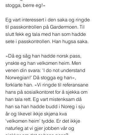
stogga, berre eg!»
Eg vart interessert i den saka og ringde 
til passkontrollen på Gardermoen. Til 
slutt fekk eg tala med han som hadde 
sete i passkontrollen. Han hugsa saka.
«Då eg såg han hadde norsk pass, 
ynskte eg han velkomen heim. Men 
venen din svara: ‘I do not understand 
Norwegian!’ Då stogga eg han», 
forklarte han. «Vi ringde til referansane 
hans på sosialkontoret for å sjekka om 
han tala rett. Eg vart mistenksam då 
han sa han hadde budd i Noreg i sju 
år og likevel ikkje skjøna kva 
‘velkomen heim’ tydde. Er det ikkje 
naturleg at vi gjer jobben vår og 