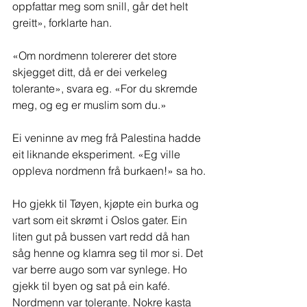
oppfattar meg som snill, går det helt 
greitt», forklarte han.
«Om nordmenn tolererer det store 
skjegget ditt, då er dei verkeleg 
tolerante», svara eg. «For du skremde 
meg, og eg er muslim som du.»
Ei veninne av meg frå Palestina hadde 
eit liknande eksperiment. «Eg ville 
oppleva nordmenn frå burkaen!» sa ho.
Ho gjekk til Tøyen, kjøpte ein burka og 
vart som eit skrømt i Oslos gater. Ein 
liten gut på bussen vart redd då han 
såg henne og klamra seg til mor si. Det 
var berre augo som var synlege. Ho 
gjekk til byen og sat på ein kafé. 
Nordmenn var tolerante. Nokre kasta 