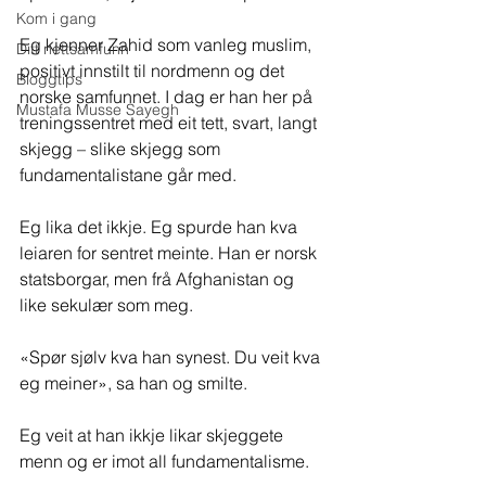
Kom i gang
Eg kjenner Zahid som vanleg muslim, 
Ditt nettsamfunn
positivt innstilt til nordmenn og det 
Bloggtips
norske samfunnet. I dag er han her på 
Mustafa Musse Sayegh
treningssentret med eit tett, svart, langt 
skjegg – slike skjegg som 
fundamentalistane går med.
Eg lika det ikkje. Eg spurde han kva 
leiaren for sentret meinte. Han er norsk 
statsborgar, men frå Afghanistan og 
like sekulær som meg.
«Spør sjølv kva han synest. Du veit kva 
eg meiner», sa han og smilte.
Eg veit at han ikkje likar skjeggete 
menn og er imot all fundamentalisme.