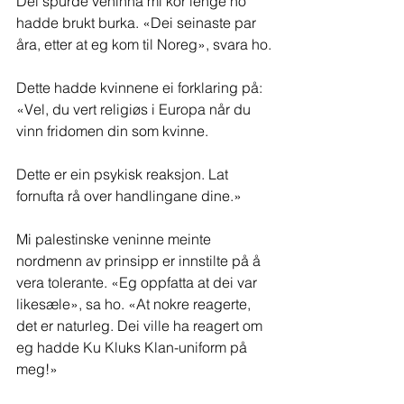
Dei spurde veninna mi kor lenge ho 
hadde brukt burka. «Dei seinaste par 
åra, etter at eg kom til Noreg», svara ho.
Dette hadde kvinnene ei forklaring på: 
«Vel, du vert religiøs i Europa når du 
vinn fridomen din som kvinne. 
Dette er ein psykisk reaksjon. Lat 
fornufta rå over handlingane dine.»
Mi palestinske veninne meinte 
nordmenn av prinsipp er innstilte på å 
vera tolerante. «Eg oppfatta at dei var 
likesæle», sa ho. «At nokre reagerte, 
det er naturleg. Dei ville ha reagert om 
eg hadde Ku Kluks Klan-uniform på 
meg!»