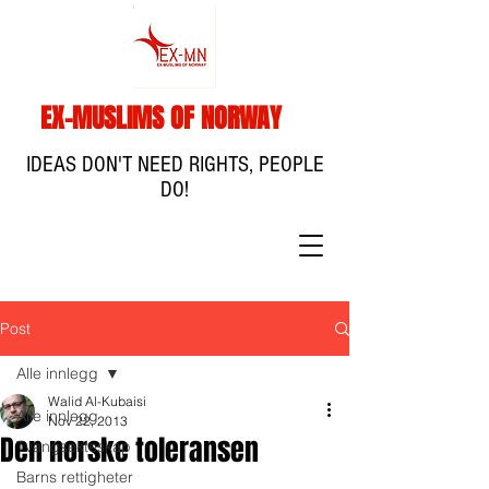
EX-MUSLIMS OF NORWAY
IDEAS DON'T NEED RIGHTS, PEOPLE
DO!
Post
Alle innlegg
Walid Al-Kubaisi
Alle innlegg
Nov 22, 2013
Den norske toleransen
Tvangsekteskap
Barns rettigheter