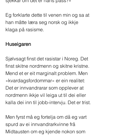
sjekkar om det er hans pass?»
Eg forklarte dette til venen min og sa at 
han måtte læra seg norsk og ikkje 
klaga på rasisme.
Huseigaren
Sjølvsagt finst det rasistar i Noreg. Det 
finst skitne nordmenn og skitne kristne. 
Mend et er eit marginalt problem. Men 
«kvardagsfordommar» er ein realitet: 
Det er innvandrarar som opplever at 
nordmenn ikkje vil leiga ut til dei eller 
kalla dei inn til jobb-intervju. Det er trist.
Men fyrst må eg fortelja om då eg vart 
spurd av ei innvandrarkvinne frå 
Midtausten om eg kjende nokon som 