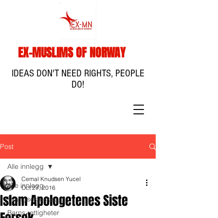
EX-MUSLIMS OF NORWAY
IDEAS DON'T NEED RIGHTS, PEOPLE
DO!
Post
Alle innlegg
Cemal Knudsen Yucel
Alle innlegg
Oct 27, 2016
Islam Apologetenes Siste
Tvangsekteskap
Barns rettigheter