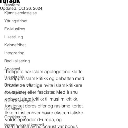
Forsøk
Blasfemi
Updated:
Oct 26, 2024
Kjønnslemlestelse
Yttringsfrihet
Ex-Muslims
Likestilling
Kvinnefrihet
Integrering
Radikalisering
Apostasi
Tidligere har Islam apologetene klarte 
Islamkritikk
å stoppe islam kritikk og debatten med 
å kalle de vestlige hvite islam kritikere 
Regressive left
for rasister eller fascister. Med å snu 
Omskjæring
enhver islam kritikk til muslim kritikk, 
Islam apologeter
forsterket deres offer og rasisme kortet. 
Islamisme
Ikke minst enhver høyre ekstremistiske 
Omskjæring
volds episoder i Europa, og 
Negativ sosial kontroll
påminnelse av holocaust var bonus 