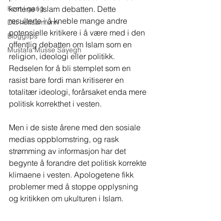
kortene i Islam debatten. Dette 
Kom i gang
resulterte i å kneble mange andre 
Ditt nettsamfunn
potensielle kritikere i å være med i den 
Bloggtips
offentlig debatten om Islam som en 
Mustafa Musse Sayegh
religion, ideologi eller politikk. 
Redselen for å bli stemplet som en 
rasist bare fordi man kritiserer en 
totalitær ideologi, forårsaket enda mere 
politisk korrekthet i vesten.
Men i de siste årene med den sosiale 
medias oppblomstring, og rask 
strømming av informasjon har det 
begynte å forandre det politisk korrekte 
klimaene i vesten. Apologetene fikk 
problemer med å stoppe opplysning 
og kritikken om ukulturen i Islam.