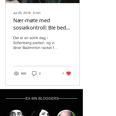
Jul 25, 2018
∙
3
min
Nær-møte med
sosialkontroll: Ble bedt
om å kle på meg i Oslo!
Det er en solrik dag i
Sofienberg parken, og vi
låner Badminton racket fra
en Oslo kommunens
ansatt dekket i Hijab. Vi
begynner å spille,...
990
0
1
EX-MN BLOGGERS