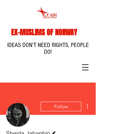
EX-MUSLIMS OF NORWAY
IDEAS DON'T NEED RIGHTS, PEOPLE
DO!
More actions
Follow
Writer
Sheida Jahanbin